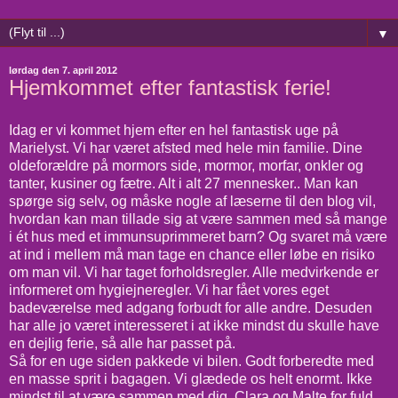
▼
lørdag den 7. april 2012
Hjemkommet efter fantastisk ferie!
Idag er vi kommet hjem efter en hel fantastisk uge på
Marielyst. Vi har været afsted med hele min familie. Dine
oldeforældre på mormors side, mormor, morfar, onkler og
tanter, kusiner og fætre. Alt i alt 27 mennesker.. Man kan
spørge sig selv, og måske nogle af læserne til den blog vil,
hvordan kan man tillade sig at være sammen med så mange
i ét hus med et immunsuprimmeret barn? Og svaret må være
at ind i mellem må man tage en chance eller løbe en risiko
om man vil. Vi har taget forholdsregler. Alle medvirkende er
informeret om hygiejneregler. Vi har fået vores eget
badeværelse med adgang forbudt for alle andre. Desuden
har alle jo været interesseret i at ikke mindst du skulle have
en dejlig ferie, så alle har passet på.
Så for en uge siden pakkede vi bilen. Godt forberedte med
en masse sprit i bagagen. Vi glædede os helt enormt. Ikke
mindst til at være sammen med dig, Clara og Malte for fuld