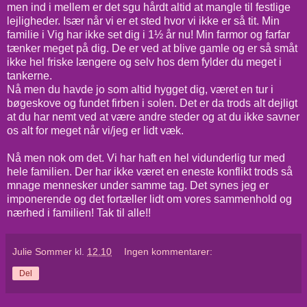
men ind i mellem er det sgu hårdt altid at mangle til festlige
lejligheder. Især når vi er et sted hvor vi ikke er så tit. Min
familie i Vig har ikke set dig i 1½ år nu! Min farmor og farfar
tænker meget på dig. De er ved at blive gamle og er så småt
ikke hel friske længere og selv hos dem fylder du meget i
tankerne.
Nå men du havde jo som altid hygget dig, været en tur i
bøgeskove og fundet firben i solen. Det er da trods alt dejligt
at du har nemt ved at være andre steder og at du ikke savner
os alt for meget når vi/jeg er lidt væk.
Nå men nok om det. Vi har haft en hel vidunderlig tur med
hele familien. Der har ikke været en eneste konflikt trods så
mnage mennesker under samme tag. Det synes jeg er
imponerende og det fortæller lidt om vores sammenhold og
nærhed i familien! Tak til alle!!
Julie Sommer
kl.
12.10
Ingen kommentarer:
Del