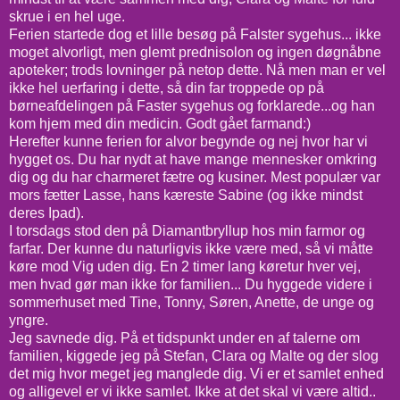
skrue i en hel uge.
Ferien startede dog et lille besøg på Falster sygehus... ikke
moget alvorligt, men glemt prednisolon og ingen døgnåbne
apoteker; trods lovninger på netop dette. Nå men man er vel
ikke hel uerfaring i dette, så din far troppede op på
børneafdelingen på Faster sygehus og forklarede...og han
kom hjem med din medicin. Godt gået farmand:)
Herefter kunne ferien for alvor begynde og nej hvor har vi
hygget os. Du har nydt at have mange mennesker omkring
dig og du har charmeret fætre og kusiner. Mest populær var
mors fætter Lasse, hans kæreste Sabine (og ikke mindst
deres Ipad).
I torsdags stod den på Diamantbryllup hos min farmor og
farfar. Der kunne du naturligvis ikke være med, så vi måtte
køre mod Vig uden dig. En 2 timer lang køretur hver vej,
men hvad gør man ikke for familien... Du hyggede videre i
sommerhuset med Tine, Tonny, Søren, Anette, de unge og
yngre.
Jeg savnede dig. På et tidspunkt under en af talerne om
familien, kiggede jeg på Stefan, Clara og Malte og der slog
det mig hvor meget jeg manglede dig. Vi er et samlet enhed
og alligevel er vi ikke samlet. Ikke at det skal vi være altid..