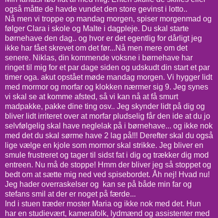
også måtte de havde vundet den store gevinst i lotto..
Nå men vi troppe op mandag morgen, spiser morgenmad og
følger Clara i skole og Malte i dagpleje. Du skal starte
børnehave den dag.. og hvor er det egentlig for dårligt jeg
ikke har fået skrevet om det før...Nå men mere om det
senere. Niklas, din kommende voksne i børnehave har
ringet til mig for et par dage siden og udskudt din start et par
timer oga. akut opstået møde mandag morgen. Vi hygger lidt
med mormor og morfar og klokken nærmer sig 9. Jeg synes
vi skal se at komme afsted, så vi kan nå at få smurt
madpakke, pakke dine ting osv.. Jeg skynder lidt på dig og
bliver lidt irriteret over at morfar pludselig får den ide at du jo
selvfølgelig skal have neglelak på i børnehave... og ikke nok
med det du skal sørme have 2 lag på!!! Derefter skal du også
lige vælge en kjole som mormor skal strikke. Jeg bliver en
smule frustreret og tager til sidst fat i dig og trækker dig mod
entreen. Nu må de stoppe! Hmm der bliver jeg så stoppet og
bedt om at sætte mig ned ved spisebordet. Åh nej! Hvad nu!
Jeg hader overraskelser og kan se på både min far og
stefans smil at der er noget på færde...
Ind i stuen træder moster Maria og ikke nok med det. Hun
har en studievært, kamerafolk, lydmænd og assistenter med