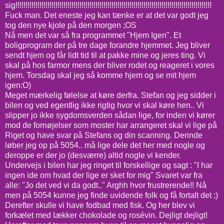
sig!!!!!!!!!!!!!!!!!!!!!!!!!!!!!!!!!!!!!!!!!!!!!!!!!!!!!!!!!!!!!!!!!!!!!!!!!!!!!!!!!!!!!!!!!!!!!!!!!!
Fuck man. Det eneste jeg kan tænke er at det var godt jeg
tog den nye kjole på den morgen ;OS
Nå men det var så fra programmet "Hjem Igen". Et
boligprogram der på tre dage forandre hjemmet. Jeg bliver
sendt hjem og får lidt tid til at pakke mine og jeres ting. Vi
skal på hos farmor mens der bliver rodet og reageret i vores
hjem. Torsdag skal jeg så komme hjem og se mit hjem
igen:O)
Meget mærkelig følelse at køre derfra. Stefan og jeg sidder i
bilen og ved egentlig ikke rigtig hvor vi skal køre hen.. Vi
slipper jo ikke sygdomsverden sådan lige, for inden vi kører
mod de fornøjelser som moster har arrangeret skal vi lige på
Riget og have svar på Stefans og din scanning. Derinde
løber jeg op på 5054.. må lige dele det her med nogle og
deroppe er der jo (desværre) altid nogle vi kender.
Undervejs i bilen har jeg ringet til forskellige og sagt : "I har
ingen ide om hvad der lige er sket for mig" Svaret var fra
alle: "Jo det ved vi da godt.." Arghh hvor frustrerende!! Nå
men på 5054 kunne jeg finde uvidende folk og få fortalt det ;)
Derefter skulle vi have fodbad med fisk. Og her blev vi
forkælet med lækker chokolade og rosévin. Dejligt dejligt!