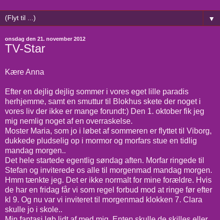
▼
onsdag den 21. november 2012
TV-Star
Kære Anna
Efter en dejlig dejlig sommer i vores eget lille paradis
herhjemme, samt en smuttur til Blokhus skete der noget i
vores liv der ikke er mange forundt:) Den 1. oktober fik jeg
mig nemlig noget af en overraskelse.
Moster Maria, som jo i løbet af sommeren er flyttet til Viborg,
dukkede pludselig op i mormor og morfars stue en tidlig
mandag morgen..
Det hele startede egentlig søndag aften. Morfar ringede til
Stefan og inviterede os alle til morgenmad mandag morgen.
Hmm tænkte jeg. Det er ikke normalt for mine forældre. Hvis
de har en fridag får vi som regel forbud mod at ringe før efter
kl 9. Og nu var vi inviteret til morgenmad klokken 7. Clara
skulle jo i skole..
Min fantasi løb lidt af med mig. Enten skulle de skilles eller