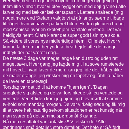
Herefter med taxa gennem byen til en meget hyggelig og
intim lille vinbar, hvor vi blev hygget om med dejlig vine i alle
farver og med lækker lækker tapas til. Lettere snalrede (mig
noget mere end Stefan;) valgte vi at gå langs søerne tilbage
til Riget, hvor vi havde parkeret bilen. Herfra gik turen hu hej
mod Annisse hvor en skole/hjem-samtale ventede. Det var
heldigvis nemt. Clara klarer det super godt i sin nye skole.
Så videre til vores nye midlertidige hjem i Gilleleje. Hvor vi
kunne falde om og begynde at bearbejde alle de mange
indtryk der har været i dag...
De næste 3 dage var meget lange kan du tro og uden ret
meget søvn. Hver gang jeg lagde mig til at sove rumsterede
mit hoved... hvad laver de mon, kan jeg lide det, håber ikke
de maler orange, jeg ønsker mig en tapetvæg, åhh ja håber
de laver en tapetvæg!
Torsdag var det tid til at komme "hjem igen". 'Dagen
sneglede sig afsted og de var forsinkede så jeg ventede og
ventede. Ved 4-tiden kom jeg hjem og blev mødt af samme
tv-hold som mandag morgen. De var virkelig søde og fik mig
til at være helt naturlig selvom situationen er ret kunstig når
man svarer på det samme spørgsmål 3 gange.
Nå men resultatet var fantastisk!! Vi elsker det! Alle
ændringer, små detaljer, store detaljer. Det hele er SÅ fedt